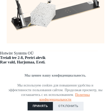
Hotwire Systems OÜ
​Treiali tee 2-8, Peetri alevik
Rae vald, Harjumaa, Eesti.
Свяжитесь с нами
Звоните:
(+372) 527 6800
Мы ценим вашу конфиденциальность.
Пишите:
info@kuumtraat.ee
Мы используем cookies для повышения удобства и
Часы работы
эффективности пользования сайтом. Продолжая просмотр, вы
Пн-Пт:
09:01 - 17:01
соглашаетесь с их использованием.
Политика
Э-МАГАЗИН
Сб, Вс:
Закрыто
конфиденциальности
ПРИНЯТЬ
ОТКЛОНИТЬ
Copyright © 2026 - Hotwire Systems OÜ